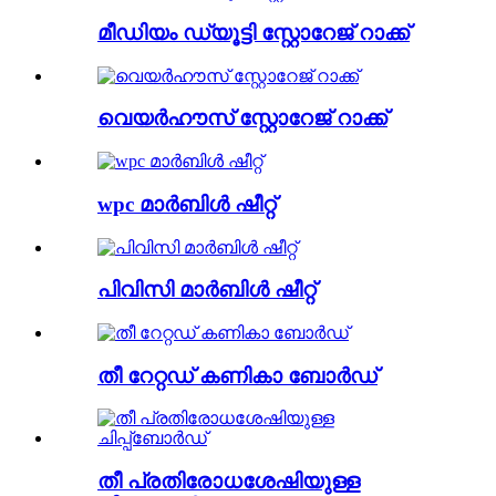
മീഡിയം ഡ്യൂട്ടി സ്റ്റോറേജ് റാക്ക്
വെയർഹൗസ് സ്റ്റോറേജ് റാക്ക്
wpc മാർബിൾ ഷീറ്റ്
പിവിസി മാർബിൾ ഷീറ്റ്
തീ റേറ്റഡ് കണികാ ബോർഡ്
തീ പ്രതിരോധശേഷിയുള്ള