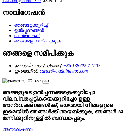
1
2
3
അടുത്തത് >
>>
പേജ് 1 / 3
നാവിഗേഷൻ
ഞങ്ങളേക്കുറിച്ച്
ഉൽപ്പന്നങ്ങൾ
വാർത്തകൾ
ഞങ്ങളെ സമീപിക്കുക
ഞങ്ങളെ സമീപിക്കുക
ഫോൺ / വാട്ട്‌സ്ആപ്പ്:
+86 138 6997 1502
ഇ-മെയിൽ:
carter@claddingwpc.com
ഞങ്ങളുടെ ഉൽപ്പന്നങ്ങളെക്കുറിച്ചോ
വിലവിവരപ്പട്ടികയെക്കുറിച്ചോ ഉള്ള
അന്വേഷണങ്ങൾക്ക്, ദയവായി നിങ്ങളുടെ
ഇമെയിൽ ഞങ്ങൾക്ക് അയയ്ക്കുക, ഞങ്ങൾ 24
മണിക്കൂറിനുള്ളിൽ ബന്ധപ്പെടും.
അന്വേഷണം