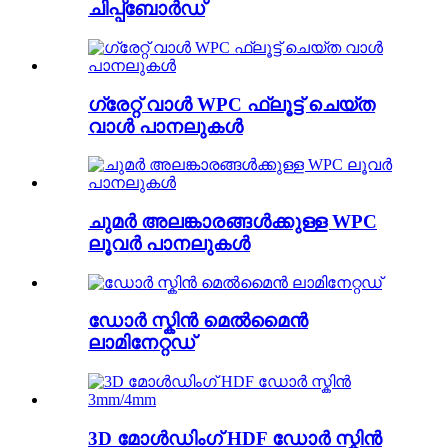
ചിപ്പ്ബോർഡ്
ഗ്രേറ്റ് വാൾ WPC ഫ്ലൂട്ട് ചെയ്ത
വാൾ പാനലുകൾ
ചുമർ അലങ്കാരങ്ങൾക്കുള്ള WPC
ലൂവർ പാനലുകൾ
ഡോർ സ്കിൻ മെൽമൈൻ
ലാമിനേറ്റഡ്
3D മോൾഡിംഗ് HDF ഡോർ സ്കിൻ