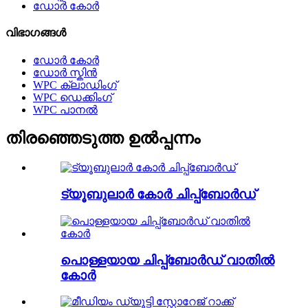
ഡോർ കോർ
വിഭാഗങ്ങൾ
ഡോർ കോർ
ഡോർ സ്കിൻ
WPC ക്ലാഡിംഗ്
WPC ഡെക്കിംഗ്
WPC പാനൽ
തിരഞ്ഞെടുത്ത ഉൽപ്പന്നം
ട്യൂബുലാർ കോർ ചിപ്പ്ബോർഡ്
പൊള്ളയായ ചിപ്പ്ബോർഡ് വാതിൽ
കോർ