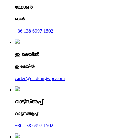
ഫോൺ
ടെൽ
+86 138 6997 1502
ഇ-മെയിൽ
ഇ-മെയിൽ
carter@claddingwpc.com
വാട്ട്‌സ്ആപ്പ്
വാട്ട്‌സ്ആപ്പ്
+86 138 6997 1502