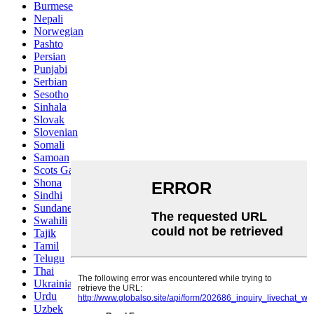
Burmese
Nepali
Norwegian
Pashto
Persian
Punjabi
Serbian
Sesotho
Sinhala
Slovak
Slovenian
Somali
Samoan
Scots Gaelic
Shona
Sindhi
Sundanese
Swahili
Tajik
Tamil
Telugu
Thai
Ukrainian
Urdu
Uzbek