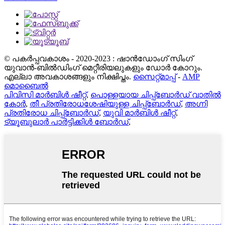
© പകർപ്പവകാശം - 2020-2023 : ഷാൻഡോംഗ് സിംഗ്
യുവാൻ-ബിൽഡിംഗ് മെറ്റീരിയലുകളും ഡോർ കോറും.
എല്ലാ അവകാശങ്ങളും നിക്ഷിപ്തം.
സൈറ്റ്മാപ്പ്
-
AMP
മൊബൈൽ
പിവിസി മാർബിൾ ഷീറ്റ്
,
പൊള്ളയായ ചിപ്പ്ബോർഡ് വാതിൽ
കോർ
,
തീ പ്രതിരോധശേഷിയുള്ള ചിപ്പ്ബോർഡ്
,
അഗ്നി
പ്രതിരോധ ചിപ്പ്ബോർഡ്
,
യുവി മാർബിൾ ഷീറ്റ്
,
ട്യൂബുലാർ പാർട്ടിക്കിൾ ബോർഡ്
,