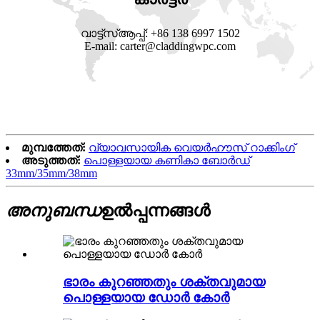
വാട്ട്‌സ്ആപ്പ്: +86 138 6997 1502
E-mail: carter@claddingwpc.com
മുമ്പത്തേത്:
വ്യാവസായിക വെയർഹൗസ് റാക്കിംഗ്
അടുത്തത്:
പൊള്ളയായ കണികാ ബോർഡ്
33mm/35mm/38mm
അനുബന്ധ
ഉൽപ്പന്നങ്ങൾ
ഭാരം കുറഞ്ഞതും ശക്തവുമായ
പൊള്ളയായ ഡോർ കോർ