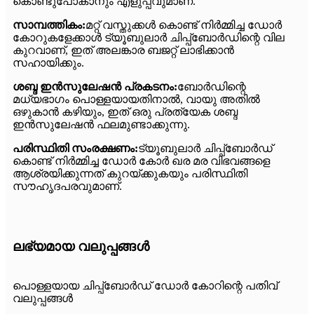
കൊണ്ടുപോകാനും എളുപ്പവുമാണ്.
സാമ്പത്തികം:
മറ്റ് വസ്തുക്കൾ കൊണ്ട് നിർമ്മിച്ച ഡോർ
കോറുകളേക്കാൾ ട്യൂബുലാർ ചിപ്പ്ബോർഡിന്റെ വില
കുറവാണ്, ഇത് അലങ്കാര ബജറ്റ് ലാഭിക്കാൻ
സഹായിക്കും.
ശബ്ദ ഇൻസുലേഷൻ പ്രകടനം:
ബോർഡിന്റെ
മധ്യഭാഗം പൊള്ളയായതിനാൽ, വായു അതിൽ
ഒഴുകാൻ കഴിയും, ഇത് ഒരു പ്രത്യേക ശബ്ദ
ഇൻസുലേഷൻ ഫലമുണ്ടാക്കുന്നു.
പരിസ്ഥിതി സംരക്ഷണം:
ട്യൂബുലാർ ചിപ്പ്ബോർഡ്
കൊണ്ട് നിർമ്മിച്ച ഡോർ കോർ ഖര മര വിഭവങ്ങളെ
ആശ്രയിക്കുന്നത് കുറയ്ക്കുകയും പരിസ്ഥിതി
സൗഹൃദപരവുമാണ്.
ലഭ്യമായ വലുപ്പങ്ങൾ
പൊള്ളയായ ചിപ്പ്ബോർഡ് ഡോർ കോറിന്റെ പതിവ്
വലുപ്പങ്ങൾ