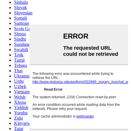
Sinhala
Slovak
Slovenian
Somali
Samoan
Scots Gaelic
Shona
Sindhi
Sundanese
Swahili
Tajik
Tamil
Telugu
Thai
Ukrainian
Urdu
Uzbek
Vietnamese
Welsh
Xhosa
Yiddish
Yoruba
Zulu
Kinyarwanda
Tatar