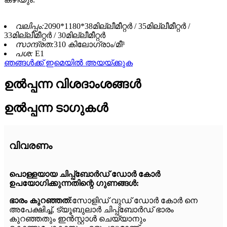
വലിപ്പം:
2090*1180*38മില്ലീമീറ്റർ / 35മില്ലീമീറ്റർ /
33മില്ലീമീറ്റർ / 30മില്ലീമീറ്റർ
സാന്ദ്രത:
310 കിലോഗ്രാം/മീ³
പശ:
E1
ഞങ്ങൾക്ക് ഇമെയിൽ അയയ്ക്കുക
ഉൽപ്പന്ന വിശദാംശങ്ങൾ
ഉൽപ്പന്ന ടാഗുകൾ
വിവരണം
പൊള്ളയായ ചിപ്പ്ബോർഡ് ഡോർ കോർ
ഉപയോഗിക്കുന്നതിന്റെ ഗുണങ്ങൾ:
ഭാരം കുറഞ്ഞത്:
സോളിഡ് വുഡ് ഡോർ കോർ നെ
അപേക്ഷിച്ച്, ട്യൂബുലാർ ചിപ്പ്ബോർഡ് ഭാരം
കുറഞ്ഞതും ഇൻസ്റ്റാൾ ചെയ്യാനും