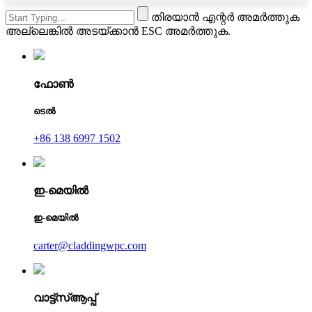
തിരയാൻ എന്റർ അമർത്തുക
അല്ലെങ്കിൽ അടയ്ക്കാൻ ESC അമർത്തുക.
ഫോൺ
ടെൽ
+86 138 6997 1502
ഇ-മെയിൽ
ഇ-മെയിൽ
carter@claddingwpc.com
വാട്ട്‌സ്ആപ്പ്