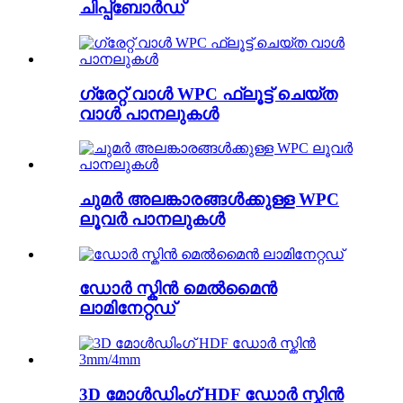
ചിപ്പ്ബോർഡ്
ഗ്രേറ്റ് വാൾ WPC ഫ്ലൂട്ട് ചെയ്ത
വാൾ പാനലുകൾ
ചുമർ അലങ്കാരങ്ങൾക്കുള്ള WPC
ലൂവർ പാനലുകൾ
ഡോർ സ്കിൻ മെൽമൈൻ
ലാമിനേറ്റഡ്
3D മോൾഡിംഗ് HDF ഡോർ സ്കിൻ