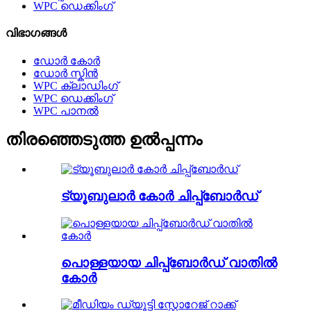
WPC ഡെക്കിംഗ്
വിഭാഗങ്ങൾ
ഡോർ കോർ
ഡോർ സ്കിൻ
WPC ക്ലാഡിംഗ്
WPC ഡെക്കിംഗ്
WPC പാനൽ
തിരഞ്ഞെടുത്ത ഉൽപ്പന്നം
ട്യൂബുലാർ കോർ ചിപ്പ്ബോർഡ്
പൊള്ളയായ ചിപ്പ്ബോർഡ് വാതിൽ
കോർ