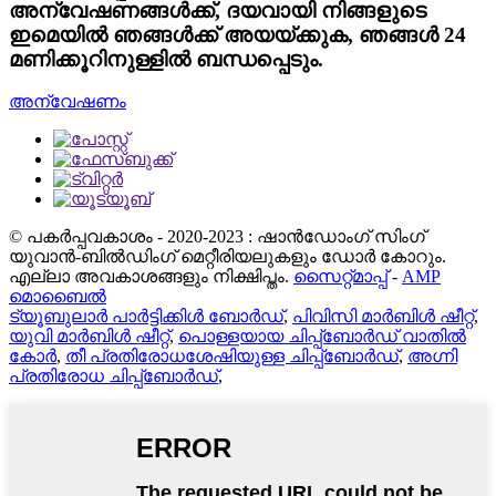
അന്വേഷണങ്ങൾക്ക്, ദയവായി നിങ്ങളുടെ
ഇമെയിൽ ഞങ്ങൾക്ക് അയയ്ക്കുക, ഞങ്ങൾ 24
മണിക്കൂറിനുള്ളിൽ ബന്ധപ്പെടും.
അന്വേഷണം
© പകർപ്പവകാശം - 2020-2023 : ഷാൻഡോംഗ് സിംഗ്
യുവാൻ-ബിൽഡിംഗ് മെറ്റീരിയലുകളും ഡോർ കോറും.
എല്ലാ അവകാശങ്ങളും നിക്ഷിപ്തം.
സൈറ്റ്മാപ്പ്
-
AMP
മൊബൈൽ
ട്യൂബുലാർ പാർട്ടിക്കിൾ ബോർഡ്
,
പിവിസി മാർബിൾ ഷീറ്റ്
,
യുവി മാർബിൾ ഷീറ്റ്
,
പൊള്ളയായ ചിപ്പ്ബോർഡ് വാതിൽ
കോർ
,
തീ പ്രതിരോധശേഷിയുള്ള ചിപ്പ്ബോർഡ്
,
അഗ്നി
പ്രതിരോധ ചിപ്പ്ബോർഡ്
,