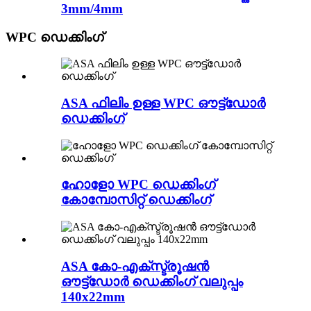
3mm/4mm
WPC ഡെക്കിംഗ്
ASA ഫിലിം ഉള്ള WPC ഔട്ട്ഡോർ
ഡെക്കിംഗ്
ഹോളോ WPC ഡെക്കിംഗ്
കോമ്പോസിറ്റ് ഡെക്കിംഗ്
ASA കോ-എക്സ്ട്രൂഷൻ
ഔട്ട്‌ഡോർ ഡെക്കിംഗ് വലുപ്പം
140x22mm