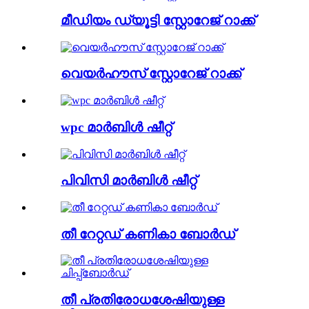
മീഡിയം ഡ്യൂട്ടി സ്റ്റോറേജ് റാക്ക്
വെയർഹൗസ് സ്റ്റോറേജ് റാക്ക്
wpc മാർബിൾ ഷീറ്റ്
പിവിസി മാർബിൾ ഷീറ്റ്
തീ റേറ്റഡ് കണികാ ബോർഡ്
തീ പ്രതിരോധശേഷിയുള്ള