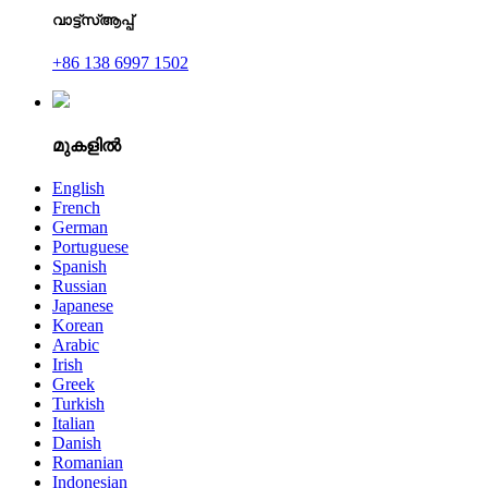
വാട്ട്‌സ്ആപ്പ്
+86 138 6997 1502
മുകളിൽ
English
French
German
Portuguese
Spanish
Russian
Japanese
Korean
Arabic
Irish
Greek
Turkish
Italian
Danish
Romanian
Indonesian