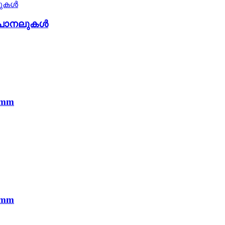
ർ പാനലുകൾ
4mm
4mm