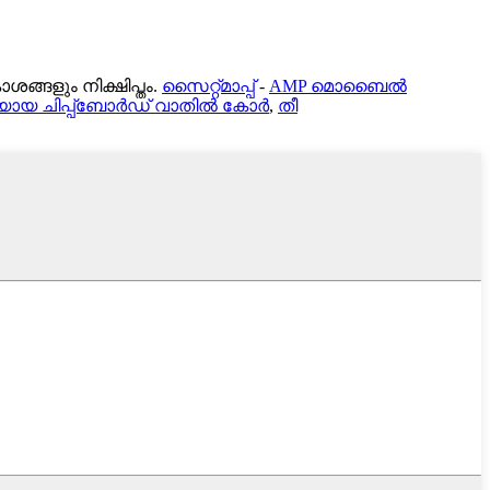
ങളും നിക്ഷിപ്തം.
സൈറ്റ്മാപ്പ്
-
AMP മൊബൈൽ
യായ ചിപ്പ്ബോർഡ് വാതിൽ കോർ
,
തീ