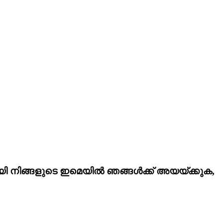
വായി നിങ്ങളുടെ ഇമെയിൽ ഞങ്ങൾക്ക് അയയ്ക്കുക,