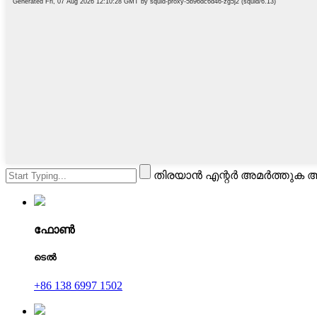
തിരയാൻ എന്റർ അമർത്തുക അ
ഫോൺ
ടെൽ
+86 138 6997 1502