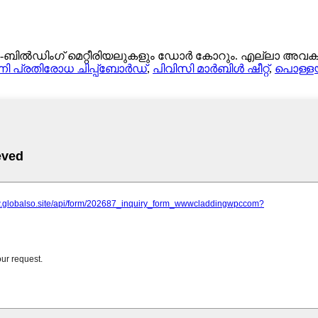
-ബിൽഡിംഗ് മെറ്റീരിയലുകളും ഡോർ കോറും. എല്ലാ അവകാശങ്
നി പ്രതിരോധ ചിപ്പ്ബോർഡ്
,
പിവിസി മാർബിൾ ഷീറ്റ്
,
പൊള്ള