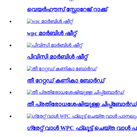
വെയർഹൗസ് സ്റ്റോറേജ് റാക്ക്
wpc മാർബിൾ ഷീറ്റ്
പിവിസി മാർബിൾ ഷീറ്റ്
തീ റേറ്റഡ് കണികാ ബോർഡ്
തീ പ്രതിരോധശേഷിയുള്ള ചിപ്പ്ബോർഡ്
ഗ്രേറ്റ് വാൾ WPC ഫ്ലൂട്ട് ചെയ്ത വാ