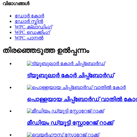
വിഭാഗങ്ങൾ
ഡോർ കോർ
ഡോർ സ്കിൻ
WPC ക്ലാഡിംഗ്
WPC ഡെക്കിംഗ്
WPC പാനൽ
തിരഞ്ഞെടുത്ത ഉൽപ്പന്നം
ട്യൂബുലാർ കോർ ചിപ്പ്ബോർഡ്
പൊള്ളയായ ചിപ്പ്ബോർഡ് വാതിൽ കോ
മീഡിയം ഡ്യൂട്ടി സ്റ്റോറേജ് റാക്ക്