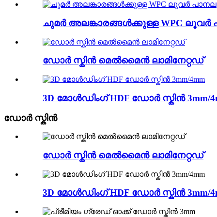
ചുമർ അലങ്കാരങ്ങൾക്കുള്ള WPC ലൂവ
ഡോർ സ്കിൻ മെൽമൈൻ ലാമിനേറ്റഡ്
3D മോൾഡിംഗ് HDF ഡോർ സ്കിൻ 3mm/
ഡോർ സ്കിൻ
ഡോർ സ്കിൻ മെൽമൈൻ ലാമിനേറ്റഡ്
3D മോൾഡിംഗ് HDF ഡോർ സ്കിൻ 3mm/