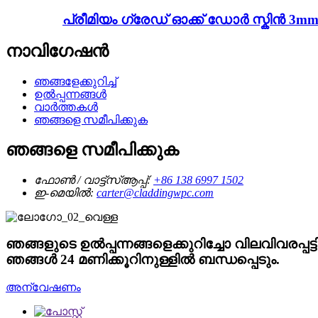
പ്രീമിയം ഗ്രേഡ് ഓക്ക് ഡോർ സ്കിൻ 3m
നാവിഗേഷൻ
ഞങ്ങളേക്കുറിച്ച്
ഉൽപ്പന്നങ്ങൾ
വാർത്തകൾ
ഞങ്ങളെ സമീപിക്കുക
ഞങ്ങളെ സമീപിക്കുക
ഫോൺ / വാട്ട്‌സ്ആപ്പ്:
+86 138 6997 1502
ഇ-മെയിൽ:
carter@claddingwpc.com
ഞങ്ങളുടെ ഉൽപ്പന്നങ്ങളെക്കുറിച്ചോ വിലവിവരപ്
ഞങ്ങൾ 24 മണിക്കൂറിനുള്ളിൽ ബന്ധപ്പെടും.
അന്വേഷണം