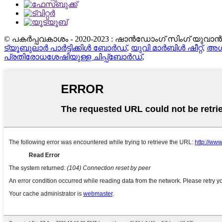
© പകർപ്പവകാശം - 2020-2023 : ഷാൻഡോംഗ് സിംഗ് യുവാൻ
ട്യൂബുലാർ പാർട്ടിക്കിൾ ബോർഡ്
,
യുവി മാർബിൾ ഷീറ്റ്
,
അഗ്
പ്രതിരോധശേഷിയുള്ള ചിപ്പ്ബോർഡ്
,