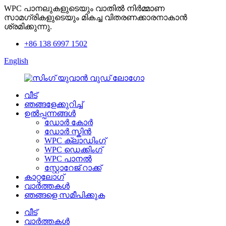
WPC പാനലുകളുടെയും വാതിൽ നിർമ്മാണ
സാമഗ്രികളുടെയും മികച്ച വിതരണക്കാരനാകാൻ
ശ്രമിക്കുന്നു.
+86 138 6997 1502
English
വീട്
ഞങ്ങളേക്കുറിച്ച്
ഉൽപ്പന്നങ്ങൾ
ഡോർ കോർ
ഡോർ സ്കിൻ
WPC ക്ലാഡിംഗ്
WPC ഡെക്കിംഗ്
WPC പാനൽ
സ്റ്റോറേജ് റാക്ക്
കാറ്റലോഗ്
വാർത്തകൾ
ഞങ്ങളെ സമീപിക്കുക
വീട്
വാർത്തകൾ