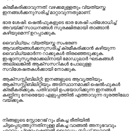
ക്രമീകരിക്കാവുന്നത്: വഴക്കമുള്ളതും വ്യത്യസ്ത
ഇനങ്ങൾക്കനുസരിച്ച് മാറ്റാവുന്നതുമാണ്.
ഭാര ശേഷി: ഷെൽഫുകളുടെ ഭാര ശേഷി പരിശോധിച്ച്
അവയ്ക്ക് സാധനങ്ങൾ സുരക്ഷിതമായി താങ്ങാൻ
കഴിയുമെന്ന് ഉറപ്പാക്കുക.
വൈവിധ്യം: വ്യത്യസ്ത സംഭരണ ​​
ആവശ്യങ്ങൾക്കനുസരിച്ച് ക്രമീകരിക്കാൻ കഴിയുന്ന
വൈവിധ്യമാർന്ന റാക്കുകൾ തിരഞ്ഞെടുക്കുക.
ഇഷ്ടാനുസൃതമാക്കലിനായി മോഡുലാർ ഘടകങ്ങൾ
അല്ലെങ്കിൽ ആക്സസറികൾ പോലുള്ള
സവിശേഷതകൾക്കായി നോക്കുക.
ആക്‌സസ്സിബിലിറ്റി: ഇനങ്ങളുടെ ആവൃത്തിയും
ആക്‌സസ്സിബിലിറ്റിയും അടിസ്ഥാനമാക്കി ഷെൽഫുകൾ
ക്രമീകരിക്കുക. പതിവായി ഉപയോഗിക്കുന്ന ഇനങ്ങൾ
കണ്ണിനു നേരെയോ എളുപ്പത്തിൽ എത്താവുന്ന ദൂരത്തിലോ
വയ്ക്കുക.
നിങ്ങളുടെ സ്റ്റോറേജ് റൂം മികച്ച രീതിയിൽ
ചിട്ടപ്പെടുത്തുന്നതിനുള്ള മികച്ച വാങ്ങൽ അനുഭവവും
ഏറ്റവും പ്രൊഫഷണൽ ഗൈഡും സിംഗ് യുവാൻ