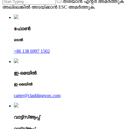
തിരയാൻ എന്റർ അമർത്തുക
അല്ലെങ്കിൽ അടയ്ക്കാൻ ESC അമർത്തുക.
ഫോൺ
ടെൽ
+86 138 6997 1502
ഇ-മെയിൽ
ഇ-മെയിൽ
carter@claddingwpc.com
വാട്ട്‌സ്ആപ്പ്
വാട്ട്‌സ്ആപ്പ്