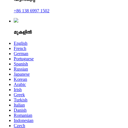
+86 138 6997 1502
മുകളിൽ
English
French
German
Portuguese
Spanish
Russian
Japanese
Korean
Arabic
Irish
Greek
Turkish
Italian
Danish
Romanian
Indonesian
Czech