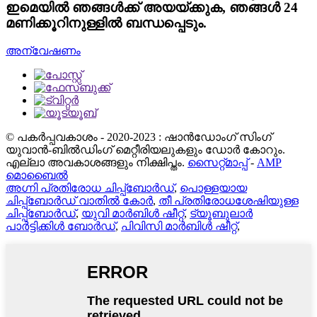
ഇമെയിൽ ഞങ്ങൾക്ക് അയയ്ക്കുക, ഞങ്ങൾ 24
മണിക്കൂറിനുള്ളിൽ ബന്ധപ്പെടും.
അന്വേഷണം
© പകർപ്പവകാശം - 2020-2023 : ഷാൻഡോംഗ് സിംഗ്
യുവാൻ-ബിൽഡിംഗ് മെറ്റീരിയലുകളും ഡോർ കോറും.
എല്ലാ അവകാശങ്ങളും നിക്ഷിപ്തം.
സൈറ്റ്മാപ്പ്
-
AMP
മൊബൈൽ
അഗ്നി പ്രതിരോധ ചിപ്പ്ബോർഡ്
,
പൊള്ളയായ
ചിപ്പ്ബോർഡ് വാതിൽ കോർ
,
തീ പ്രതിരോധശേഷിയുള്ള
ചിപ്പ്ബോർഡ്
,
യുവി മാർബിൾ ഷീറ്റ്
,
ട്യൂബുലാർ
പാർട്ടിക്കിൾ ബോർഡ്
,
പിവിസി മാർബിൾ ഷീറ്റ്
,